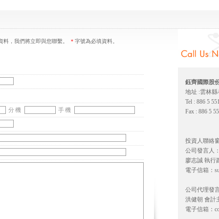
資料，我們將立即與您聯繫。
＊
字號為必填資料。
鈺齊國際股
地址 :雲林
Tel : 886 5 5
分機
手機
Fax : 886 5 5
投資人聯絡
公司發言人
廖志誠 執行
電子信箱：
s
公司代理發言
洪健朝 會計
電子信箱：
c