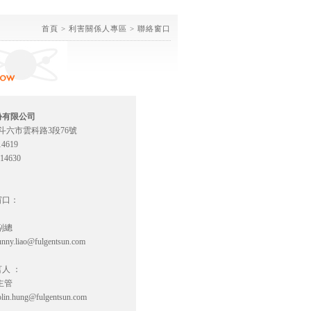
首頁
> 利害關係人專區 > 聯絡窗口
份有限公司
縣斗六市雲科路3段76號
514619
514630
窗口：
：
副總
unny.liao@fulgentsun.com
人 ：
主管
olin.hung@fulgentsun.com