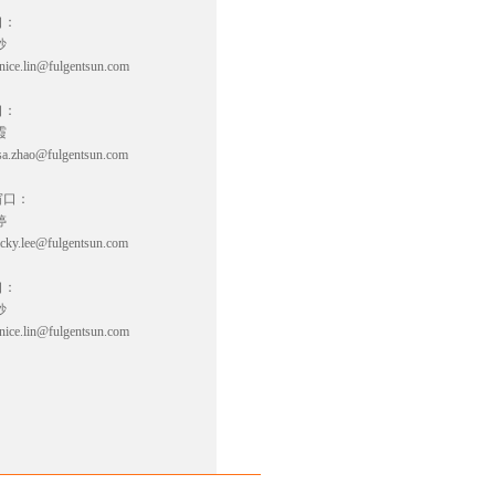
口：
妙
anice.lin@fulgentsun.com
口：
霞
isa.zhao@fulgentsun.com
窗口：
婷
icky.lee@fulgentsun.com
口：
妙
anice.lin@fulgentsun.com