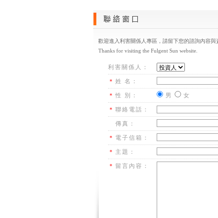
歡迎進入利害關係人專區，請留下您的諮詢內容與
Thanks for visiting the Fulgent Sun website.
利害關係人：
＊
姓 名：
＊
性 別：
男
女
＊
聯絡電話：
傳真：
＊
電子信箱：
＊
主題：
＊
留言內容：